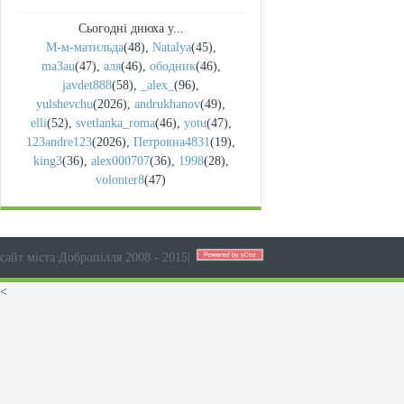
Сьогодні днюха у...
М-м-матильда
(48)
,
Natalya
(45)
,
ma3au
(47)
,
аля
(46)
,
ободник
(46)
,
javdet888
(58)
,
_alex_
(96)
,
yulshevchu
(2026)
,
andrukhanov
(49)
,
elli
(52)
,
svetlanka_roma
(46)
,
yotu
(47)
,
123andre123
(2026)
,
Петровна4831
(19)
,
king3
(36)
,
alex000707
(36)
,
1998
(28)
,
volonter8
(47)
сайт міста Добропілля 2008 - 2015
|
<