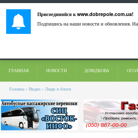
Лист адміністрації
Контакти
Коментарі
Присоединяйся к
www.dobrepole.com.ua
!
Подпишись на наши новости и обновления. На
ГЛАВНАЯ
НОВОСТИ
ДОВІДКОВА
ОГО
Головна
»
Видео
»
Люди и блоги