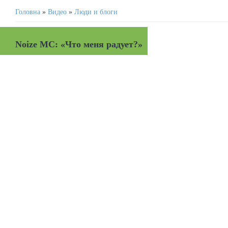
Головна
»
Видео
»
Люди и блоги
Noize MC: «Что меня радует?»