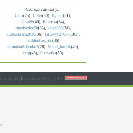
Сьогодні днюха у...
Сват
(75)
,
LiZet
(40)
,
Bymer
(51)
,
slava86
(40)
,
Валента
(54)
,
rmedvedev58
(36)
,
katya608
(34)
,
bulbaoksana2010
(36)
,
fartovyy27667
(101)
,
maildonbass_dn
(36)
,
antondanilchenko3
(28)
,
Natali_hachik
(49)
,
cerg
(43)
,
elizavetka
(30)
сайт міста Добропілля 2008 - 2015
|
<