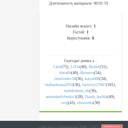
Длительность материала
: 00:01:19
СТАТИСТИКА
Онлайн всього:
1
Гостей:
1
Користувачів:
0
Сьогодні днюха у...
Сват
(75)
,
LiZet
(40)
,
Bymer
(51)
,
slava86
(40)
,
Валента
(54)
,
rmedvedev58
(36)
,
katya608
(34)
,
bulbaoksana2010
(36)
,
fartovyy27667
(101)
,
maildonbass_dn
(36)
,
antondanilchenko3
(28)
,
Natali_hachik
(49)
,
cerg
(43)
,
elizavetka
(30)
сайт міста Добропілля 2008 - 2015
|