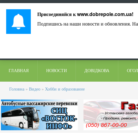
Лист адміністрації
Контакти
Коментарі
Присоединяйся к
www.dobrepole.com.ua
!
Подпишись на наши новости и обновления. На
ГЛАВНАЯ
НОВОСТИ
ДОВІДКОВА
ОГО
Головна
»
Видео
»
Хобби и образование