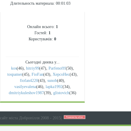
Длительность материала
: 00:01:03
СТАТИСТИКА
Онлайн всього:
1
Гостей:
1
Користувачів:
0
Сьогодні днюха у...
kos
(46)
,
hitriy99
(47)
,
Parfenofff
(50)
,
tospamer
(45)
,
FioFan
(43)
,
XepcoHec
(43)
,
fiofan4220
(43)
,
sunob
(40)
,
vasilyevalena
(46)
,
lapka1992
(34)
,
dmitriykuleshov1987
(39)
,
glistovich
(36)
сайт міста Добропілля 2008 - 2015
|