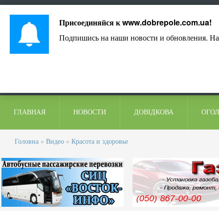
Лист адміністрації
Контакти
Коментарі
Присоединяйся к
www.dobrepole.com.ua
!
Подпишись на наши новости и обновления. На
ГЛАВНАЯ
НОВОСТИ
ДОВІДКОВА
ОГО
Головна
»
Видео
»
Красота и здоровье