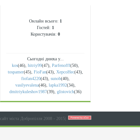
СТАТИСТИКА
Онлайн всього:
1
Гостей:
1
Користувачів:
0
Сьогодні днюха у...
kos
(46)
,
hitriy99
(47)
,
Parfenofff
(50)
,
tospamer
(45)
,
FioFan
(43)
,
XepcoHec
(43)
,
fiofan4220
(43)
,
sunob
(40)
,
vasilyevalena
(46)
,
lapka1992
(34)
,
dmitriykuleshov1987
(39)
,
glistovich
(36)
сайт міста Добропілля 2008 - 2015
|