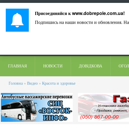
Лист адміністрації
Контакти
Коментарі
Присоединяйся к
www.dobrepole.com.ua
!
Подпишись на наши новости и обновления. На
ГЛАВНАЯ
НОВОСТИ
ДОВІДКОВА
ОГО
Головна
»
Видео
»
Красота и здоровье