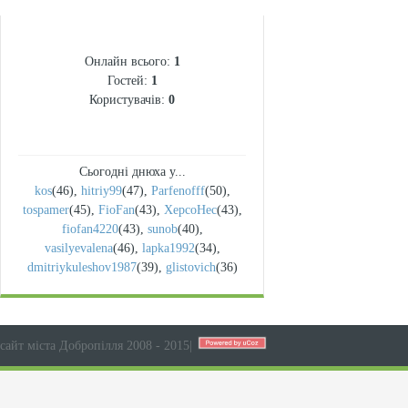
СТАТИСТИКА
Онлайн всього:
1
Гостей:
1
Користувачів:
0
Сьогодні днюха у...
kos
(46)
,
hitriy99
(47)
,
Parfenofff
(50)
,
tospamer
(45)
,
FioFan
(43)
,
XepcoHec
(43)
,
fiofan4220
(43)
,
sunob
(40)
,
vasilyevalena
(46)
,
lapka1992
(34)
,
dmitriykuleshov1987
(39)
,
glistovich
(36)
сайт міста Добропілля 2008 - 2015
|