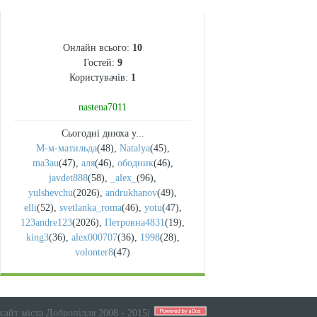
СТАТИСТИКА
Онлайн всього:
10
Гостей:
9
Користувачів:
1
nastena7011
Сьогодні днюха у...
М-м-матильда
(48)
,
Natalya
(45)
,
ma3au
(47)
,
аля
(46)
,
ободник
(46)
,
javdet888
(58)
,
_alex_
(96)
,
yulshevchu
(2026)
,
andrukhanov
(49)
,
elli
(52)
,
svetlanka_roma
(46)
,
yotu
(47)
,
123andre123
(2026)
,
Петровна4831
(19)
,
king3
(36)
,
alex000707
(36)
,
1998
(28)
,
volonter8
(47)
сайт міста Добропілля 2008 - 2015
|