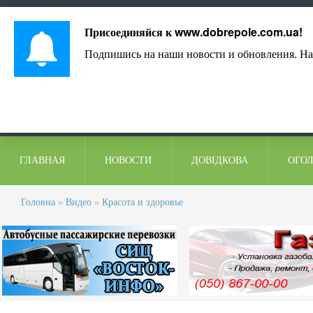
Лист адміністрації
Контакти
Коментарі
Присоединяйся к
www.dobrepole.com.ua
!
Подпишись на наши новости и обновления. На
ГЛАВНАЯ
НОВОСТИ
ДОВІДКОВА
ОГО
Головна
»
Видео
»
Красота и здоровье