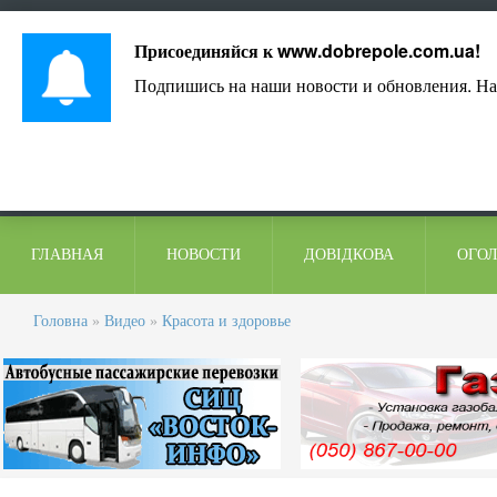
Лист адміністрації
Контакти
Коментарі
Присоединяйся к
www.dobrepole.com.ua
!
Подпишись на наши новости и обновления. На
ГЛАВНАЯ
НОВОСТИ
ДОВІДКОВА
ОГО
Головна
»
Видео
»
Красота и здоровье