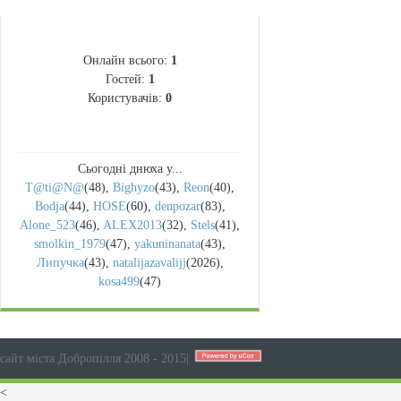
СТАТИСТИКА
Онлайн всього:
1
Гостей:
1
Користувачів:
0
Сьогодні днюха у...
T@ti@N@
(48)
,
Bighyzo
(43)
,
Reon
(40)
,
Bodja
(44)
,
HOSE
(60)
,
denpozar
(83)
,
Alone_523
(46)
,
ALEX2013
(32)
,
Stels
(41)
,
smolkin_1979
(47)
,
yakuninanata
(43)
,
Липучка
(43)
,
natalijazavalijj
(2026)
,
kosa499
(47)
сайт міста Добропілля 2008 - 2015
|
<