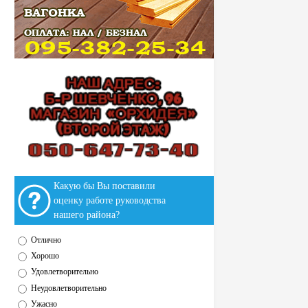
Какую бы Вы поставили
оценку работе руководства
нашего района?
Отлично
Хорошо
Удовлетворительно
Неудовлетворительно
Ужасно