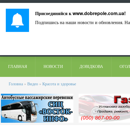
Лист адміністрації
Контакти
Коментарі
Присоединяйся к
www.dobrepole.com.ua
!
Подпишись на наши новости и обновления. На
ГЛАВНАЯ
НОВОСТИ
ДОВІДКОВА
ОГО
Головна
»
Видео
»
Красота и здоровье