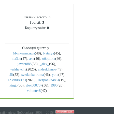
СТАТИСТИКА
Онлайн всього:
3
Гостей:
3
Користувачів:
0
Сьогодні днюха у...
М-м-матильда
(48)
,
Natalya
(45)
,
ma3au
(47)
,
аля
(46)
,
ободник
(46)
,
javdet888
(58)
,
_alex_
(96)
,
yulshevchu
(2026)
,
andrukhanov
(49)
,
elli
(52)
,
svetlanka_roma
(46)
,
yotu
(47)
,
123andre123
(2026)
,
Петровна4831
(19)
,
king3
(36)
,
alex000707
(36)
,
1998
(28)
,
volonter8
(47)
сайт міста Добропілля 2008 - 2015
|