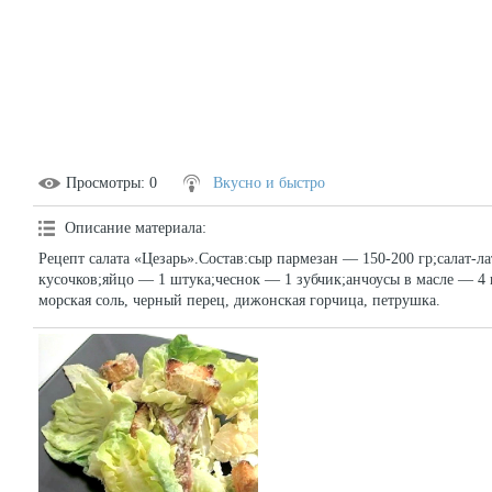
Просмотры
: 0
Вкусно и быстро
Описание материала
:
Рецепт салата «Цезарь».Состав:сыр пармезан — 150-200 гр;салат-л
кусочков;яйцо — 1 штука;чеснок — 1 зубчик;анчоусы в масле — 4 
морская соль, черный перец, дижонская горчица, петрушка.