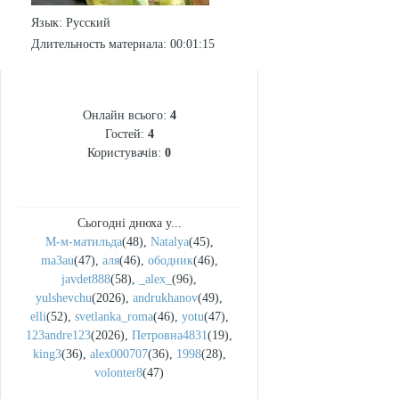
Язык
: Русский
Длительность материала
: 00:01:15
СТАТИСТИКА
Онлайн всього:
4
Гостей:
4
Користувачів:
0
Сьогодні днюха у...
М-м-матильда
(48)
,
Natalya
(45)
,
ma3au
(47)
,
аля
(46)
,
ободник
(46)
,
javdet888
(58)
,
_alex_
(96)
,
yulshevchu
(2026)
,
andrukhanov
(49)
,
elli
(52)
,
svetlanka_roma
(46)
,
yotu
(47)
,
123andre123
(2026)
,
Петровна4831
(19)
,
king3
(36)
,
alex000707
(36)
,
1998
(28)
,
volonter8
(47)