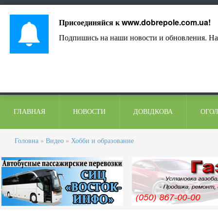
Лист адміністрації
Контакти
Коментарі
Присоединяйся к
www.dobrepole.com.ua
!
Подпишись на наши новости и обновления. На
ГЛАВНАЯ
НОВОСТИ
ДОВІДКОВА
ОГО
Головна
»
Видео
»
Хобби и образование