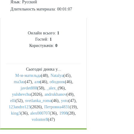
Язык
: Русский
Длительность материала
: 00:01:07
СТАТИСТИКА
Онлайн всього:
1
Гостей:
1
Користувачів:
0
Сьогодні днюха у...
М-м-матильда
(48)
,
Natalya
(45)
,
ma3au
(47)
,
аля
(46)
,
ободник
(46)
,
javdet888
(58)
,
_alex_
(96)
,
yulshevchu
(2026)
,
andrukhanov
(49)
,
elli
(52)
,
svetlanka_roma
(46)
,
yotu
(47)
,
123andre123
(2026)
,
Петровна4831
(19)
,
king3
(36)
,
alex000707
(36)
,
1998
(28)
,
volonter8
(47)