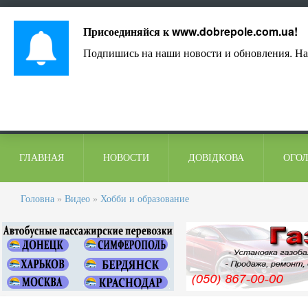
Лист адміністрації
Контакти
Коментарі
Присоединяйся к
www.dobrepole.com.ua
!
Подпишись на наши новости и обновления. На
ГЛАВНАЯ
НОВОСТИ
ДОВІДКОВА
ОГО
Головна
»
Видео
»
Хобби и образование