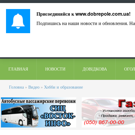
Лист адміністрації
Контакти
Коментарі
Присоединяйся к
www.dobrepole.com.ua
!
Подпишись на наши новости и обновления. На
ГЛАВНАЯ
НОВОСТИ
ДОВІДКОВА
ОГО
Головна
»
Видео
»
Хобби и образование