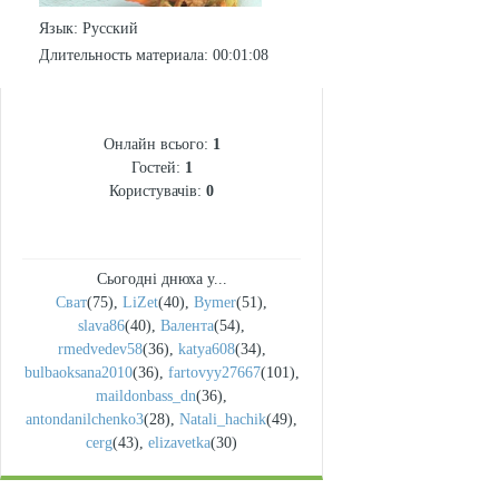
Язык
: Русский
Длительность материала
: 00:01:08
СТАТИСТИКА
Онлайн всього:
1
Гостей:
1
Користувачів:
0
Сьогодні днюха у...
Сват
(75)
,
LiZet
(40)
,
Bymer
(51)
,
slava86
(40)
,
Валента
(54)
,
rmedvedev58
(36)
,
katya608
(34)
,
bulbaoksana2010
(36)
,
fartovyy27667
(101)
,
maildonbass_dn
(36)
,
antondanilchenko3
(28)
,
Natali_hachik
(49)
,
cerg
(43)
,
elizavetka
(30)