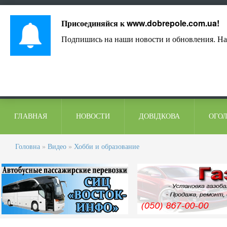
Лист адміністрації
Контакти
Коментарі
Присоединяйся к
www.dobrepole.com.ua
!
Подпишись на наши новости и обновления. На
ГЛАВНАЯ
НОВОСТИ
ДОВІДКОВА
ОГО
Головна
»
Видео
»
Хобби и образование