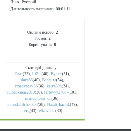
Язык
: Русский
Длительность материала
: 00:01:11
СТАТИСТИКА
Онлайн всього:
2
Гостей:
2
Користувачів:
0
Сьогодні днюха у...
Сват
(75)
,
LiZet
(40)
,
Bymer
(51)
,
slava86
(40)
,
Валента
(54)
,
rmedvedev58
(36)
,
katya608
(34)
,
bulbaoksana2010
(36)
,
fartovyy27667
(101)
,
maildonbass_dn
(36)
,
antondanilchenko3
(28)
,
Natali_hachik
(49)
,
cerg
(43)
,
elizavetka
(30)