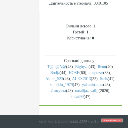
Длительность материала
: 00:01:05
СТАТИСТИКА
Онлайн всього:
1
Гостей:
1
Користувачів:
0
Сьогодні днюха у...
T@ti@N@
(48)
,
Bighyzo
(43)
,
Reon
(40)
,
Bodja
(44)
,
HOSE
(60)
,
denpozar
(83)
,
Alone_523
(46)
,
ALEX2013
(32)
,
Stels
(41)
,
smolkin_1979
(47)
,
yakuninanata
(43)
,
Липучка
(43)
,
natalijazavalijj
(2026)
,
kosa499
(47)
сайт міста Добропілля 2008 - 2015
|