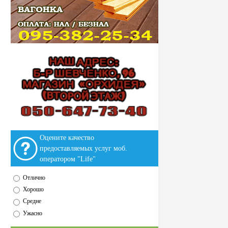
Оцените качество
предоставляемых услуг моб.
оператором "Life"
Отлично
Хорошо
Средне
Ужасно