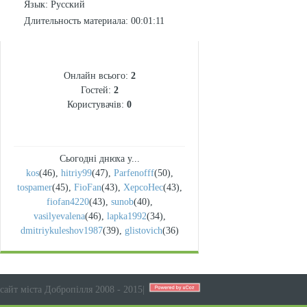
Язык
: Русский
Длительность материала
: 00:01:11
СТАТИСТИКА
Онлайн всього:
2
Гостей:
2
Користувачів:
0
Сьогодні днюха у...
kos
(46)
,
hitriy99
(47)
,
Parfenofff
(50)
,
tospamer
(45)
,
FioFan
(43)
,
XepcoHec
(43)
,
fiofan4220
(43)
,
sunob
(40)
,
vasilyevalena
(46)
,
lapka1992
(34)
,
dmitriykuleshov1987
(39)
,
glistovich
(36)
сайт міста Добропілля 2008 - 2015
|