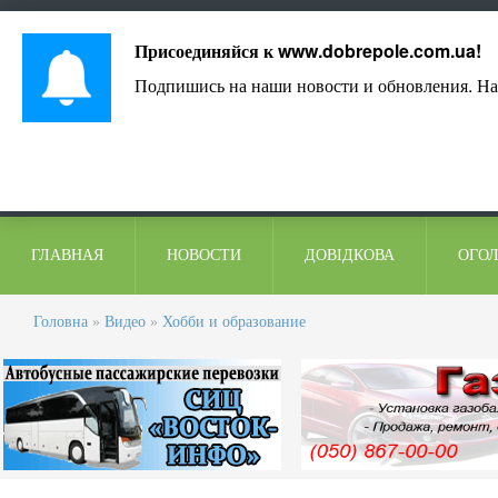
Лист адміністрації
Контакти
Коментарі
Присоединяйся к
www.dobrepole.com.ua
!
Подпишись на наши новости и обновления. На
ГЛАВНАЯ
НОВОСТИ
ДОВІДКОВА
ОГО
Головна
»
Видео
»
Хобби и образование