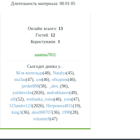
Длительность материала
: 00:01:05
СТАТИСТИКА
Онлайн всього:
13
Гостей:
12
Користувачів:
1
nastena7011
Сьогодні днюха у...
М-м-матильда
(48)
,
Natalya
(45)
,
ma3au
(47)
,
аля
(46)
,
ободник
(46)
,
javdet888
(58)
,
_alex_
(96)
,
yulshevchu
(2026)
,
andrukhanov
(49)
,
elli
(52)
,
svetlanka_roma
(46)
,
yotu
(47)
,
123andre123
(2026)
,
Петровна4831
(19)
,
king3
(36)
,
alex000707
(36)
,
1998
(28)
,
volonter8
(47)