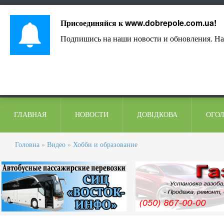
Лист адміністрації
Контакти
Коментарі
Присоединяйся к
www.dobrepole.com.ua
!
Подпишись на наши новости и обновления. На
ГЛАВНАЯ
НОВОСТИ
ДОВІДКОВА
ОГО
Головна
»
Видео
»
Хобби и образование