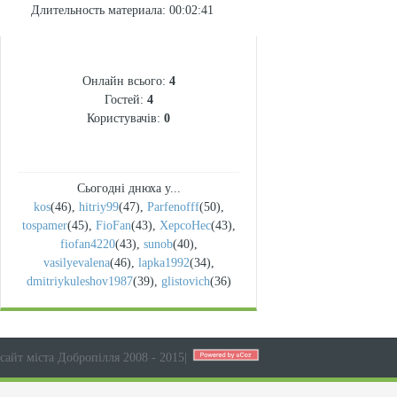
Длительность материала
: 00:02:41
СТАТИСТИКА
Онлайн всього:
4
Гостей:
4
Користувачів:
0
Сьогодні днюха у...
kos
(46)
,
hitriy99
(47)
,
Parfenofff
(50)
,
tospamer
(45)
,
FioFan
(43)
,
XepcoHec
(43)
,
fiofan4220
(43)
,
sunob
(40)
,
vasilyevalena
(46)
,
lapka1992
(34)
,
dmitriykuleshov1987
(39)
,
glistovich
(36)
сайт міста Добропілля 2008 - 2015
|