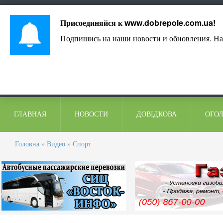
Лист адміністрації
Контакти
Коментарі
Присоединяйся к
www.dobrepole.com.ua
!
Подпишись на наши новости и обновления. На
ГЛАВНАЯ
НОВОСТИ
ДОВІДКОВА
ОГО
Головна
»
Видео
»
Спорт