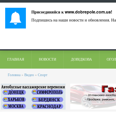
Лист адміністрації
Контакти
Коментарі
Присоединяйся к
www.dobrepole.com.ua
!
Подпишись на наши новости и обновления. На
ГЛАВНАЯ
НОВОСТИ
ДОВІДКОВА
ОГО
Головна
»
Видео
»
Спорт