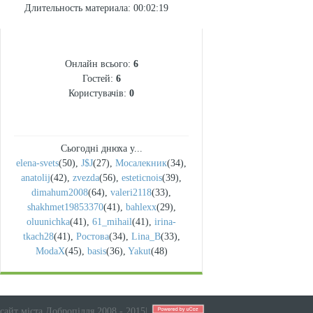
Длительность материала
: 00:02:19
СТАТИСТИКА
Онлайн всього:
6
Гостей:
6
Користувачів:
0
Сьогодні днюха у...
elena-svets
(50)
,
J$J
(27)
,
Мосалекник
(34)
,
anatolij
(42)
,
zvezda
(56)
,
esteticnois
(39)
,
dimahum2008
(64)
,
valeri2118
(33)
,
shakhmet19853370
(41)
,
bahlexx
(29)
,
oluunichka
(41)
,
61_mihail
(41)
,
irina-
tkach28
(41)
,
Ростова
(34)
,
Lina_B
(33)
,
ModaX
(45)
,
basis
(36)
,
Yakut
(48)
сайт міста Добропілля 2008 - 2015
|