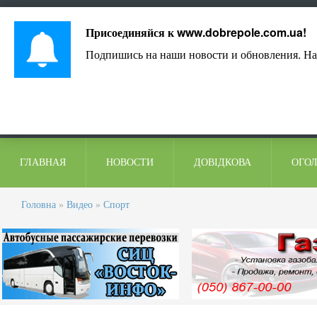
Лист адміністрації
Контакти
Коментарі
Присоединяйся к
www.dobrepole.com.ua
!
Подпишись на наши новости и обновления. На
ГЛАВНАЯ
НОВОСТИ
ДОВІДКОВА
ОГО
Головна
»
Видео
»
Спорт