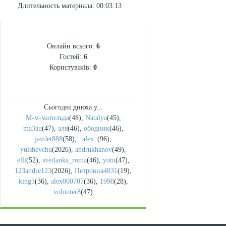
Длительность материала
: 00:03:13
СТАТИСТИКА
Онлайн всього:
6
Гостей:
6
Користувачів:
0
Сьогодні днюха у...
М-м-матильда
(48)
,
Natalya
(45)
,
ma3au
(47)
,
аля
(46)
,
ободник
(46)
,
javdet888
(58)
,
_alex_
(96)
,
yulshevchu
(2026)
,
andrukhanov
(49)
,
elli
(52)
,
svetlanka_roma
(46)
,
yotu
(47)
,
123andre123
(2026)
,
Петровна4831
(19)
,
king3
(36)
,
alex000707
(36)
,
1998
(28)
,
volonter8
(47)