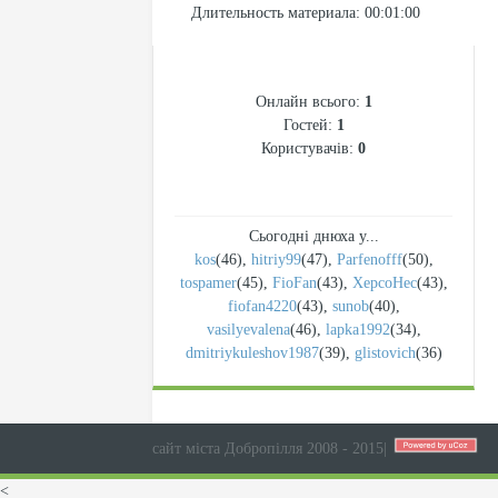
Длительность материала
: 00:01:00
СТАТИСТИКА
Онлайн всього:
1
Гостей:
1
Користувачів:
0
Сьогодні днюха у...
kos
(46)
,
hitriy99
(47)
,
Parfenofff
(50)
,
tospamer
(45)
,
FioFan
(43)
,
XepcoHec
(43)
,
fiofan4220
(43)
,
sunob
(40)
,
vasilyevalena
(46)
,
lapka1992
(34)
,
dmitriykuleshov1987
(39)
,
glistovich
(36)
сайт міста Добропілля 2008 - 2015
|
<