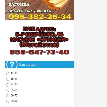
Ваш возраст
12-15
16-21
22-35
35-55
56-75
75-84