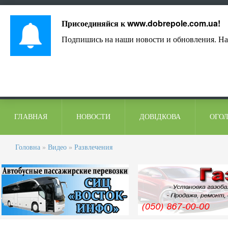
Лист адміністрації
Контакти
Коментарі
Присоединяйся к
www.dobrepole.com.ua
!
Подпишись на наши новости и обновления. На
ГЛАВНАЯ
НОВОСТИ
ДОВІДКОВА
ОГО
Головна
»
Видео
»
Развлечения