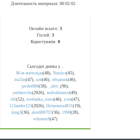
Длительность материала
: 00:02:02
СТАТИСТИКА
Онлайн всього:
3
Гостей:
3
Користувачів:
0
Сьогодні днюха у...
М-м-матильда
(48)
,
Natalya
(45)
,
ma3au
(47)
,
аля
(46)
,
ободник
(46)
,
javdet888
(58)
,
_alex_
(96)
,
yulshevchu
(2026)
,
andrukhanov
(49)
,
elli
(52)
,
svetlanka_roma
(46)
,
yotu
(47)
,
123andre123
(2026)
,
Петровна4831
(19)
,
king3
(36)
,
alex000707
(36)
,
1998
(28)
,
volonter8
(47)