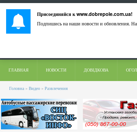
Лист адміністрації
Контакти
Коментарі
Присоединяйся к
www.dobrepole.com.ua
!
Подпишись на наши новости и обновления. На
ГЛАВНАЯ
НОВОСТИ
ДОВІДКОВА
ОГО
Головна
»
Видео
»
Развлечения