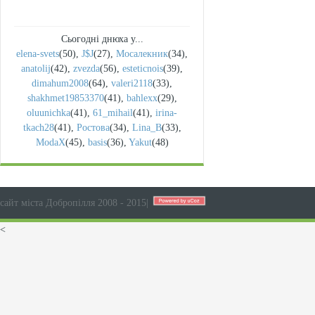
Сьогодні днюха у...
elena-svets
(50)
,
J$J
(27)
,
Мосалекник
(34)
,
anatolij
(42)
,
zvezda
(56)
,
esteticnois
(39)
,
dimahum2008
(64)
,
valeri2118
(33)
,
shakhmet19853370
(41)
,
bahlexx
(29)
,
oluunichka
(41)
,
61_mihail
(41)
,
irina-
tkach28
(41)
,
Ростова
(34)
,
Lina_B
(33)
,
ModaX
(45)
,
basis
(36)
,
Yakut
(48)
сайт міста Добропілля 2008 - 2015
|
<