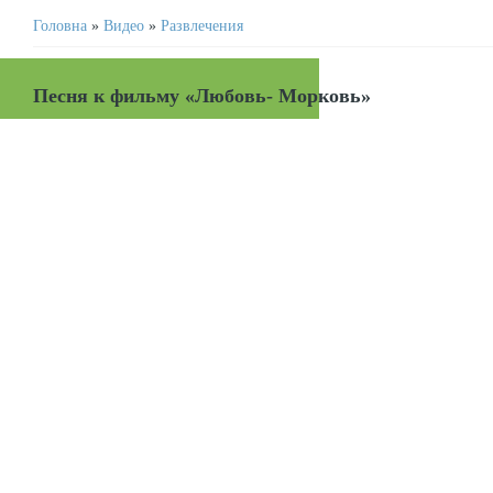
Головна
»
Видео
»
Развлечения
Песня к фильму «Любовь- Морковь»