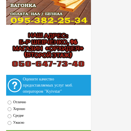
Оцените качество
предоставляемых услуг моб.
оператором "Kyivstar"
Отлично
Хорошо
Средне
Ужасно