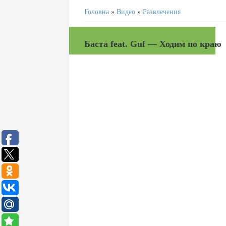
Головна
»
Видео
»
Развлечения
Баста feat. Guf — Ходим по краю