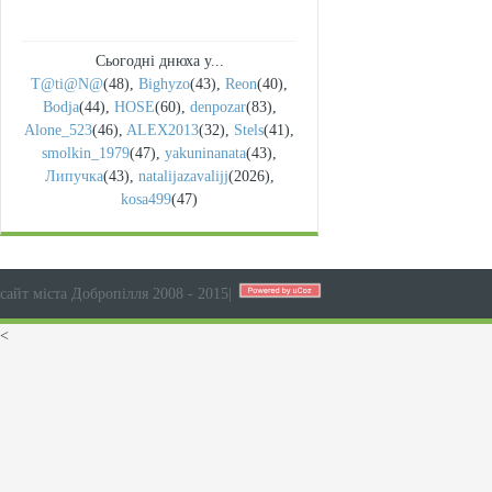
Сьогодні днюха у...
T@ti@N@
(48)
,
Bighyzo
(43)
,
Reon
(40)
,
Bodja
(44)
,
HOSE
(60)
,
denpozar
(83)
,
Alone_523
(46)
,
ALEX2013
(32)
,
Stels
(41)
,
smolkin_1979
(47)
,
yakuninanata
(43)
,
Липучка
(43)
,
natalijazavalijj
(2026)
,
kosa499
(47)
сайт міста Добропілля 2008 - 2015
|
<