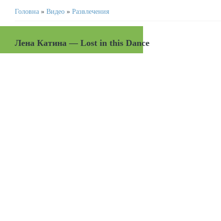
Головна
»
Видео
»
Развлечения
Лена Катина — Lost in this Dance