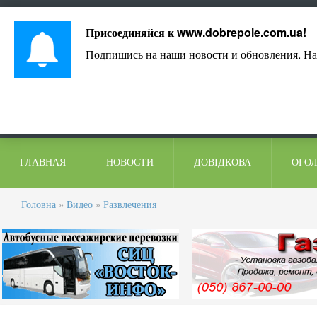
Лист адміністрації
Контакти
Коментарі
Присоединяйся к
www.dobrepole.com.ua
!
Подпишись на наши новости и обновления. На
ГЛАВНАЯ
НОВОСТИ
ДОВІДКОВА
ОГО
Головна
»
Видео
»
Развлечения