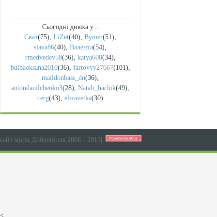
Сьогодні днюха у...
Сват
(75)
,
LiZet
(40)
,
Bymer
(51)
,
slava86
(40)
,
Валента
(54)
,
rmedvedev58
(36)
,
katya608
(34)
,
bulbaoksana2010
(36)
,
fartovyy27667
(101)
,
maildonbass_dn
(36)
,
antondanilchenko3
(28)
,
Natali_hachik
(49)
,
cerg
(43)
,
elizavetka
(30)
сайт міста Добропілля 2008 - 2015
|
<