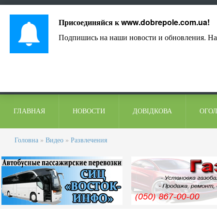
Лист адміністрації
Контакти
Коментарі
Присоединяйся к
www.dobrepole.com.ua
!
Подпишись на наши новости и обновления. На
ГЛАВНАЯ
НОВОСТИ
ДОВІДКОВА
ОГО
Головна
»
Видео
»
Развлечения