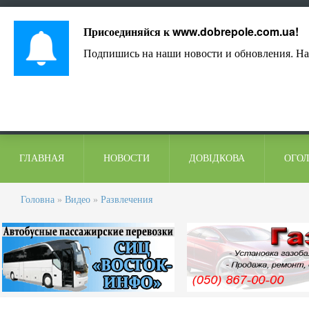
Лист адміністрації
Контакти
Коментарі
Присоединяйся к
www.dobrepole.com.ua
!
Подпишись на наши новости и обновления. На
ГЛАВНАЯ
НОВОСТИ
ДОВІДКОВА
ОГО
Головна
»
Видео
»
Развлечения