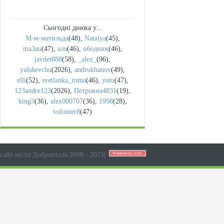
Сьогодні днюха у...
М-м-матильда
(48)
,
Natalya
(45)
,
ma3au
(47)
,
аля
(46)
,
ободник
(46)
,
javdet888
(58)
,
_alex_
(96)
,
yulshevchu
(2026)
,
andrukhanov
(49)
,
elli
(52)
,
svetlanka_roma
(46)
,
yotu
(47)
,
123andre123
(2026)
,
Петровна4831
(19)
,
king3
(36)
,
alex000707
(36)
,
1998
(28)
,
volonter8
(47)
сайт міста Добропілля 2008 - 2015
|