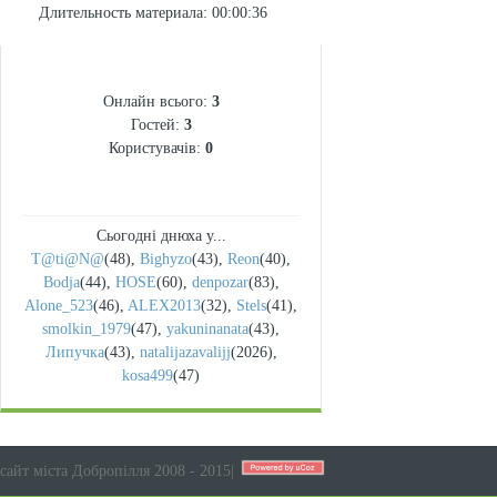
Длительность материала
: 00:00:36
СТАТИСТИКА
Онлайн всього:
3
Гостей:
3
Користувачів:
0
Сьогодні днюха у...
T@ti@N@
(48)
,
Bighyzo
(43)
,
Reon
(40)
,
Bodja
(44)
,
HOSE
(60)
,
denpozar
(83)
,
Alone_523
(46)
,
ALEX2013
(32)
,
Stels
(41)
,
smolkin_1979
(47)
,
yakuninanata
(43)
,
Липучка
(43)
,
natalijazavalijj
(2026)
,
kosa499
(47)
сайт міста Добропілля 2008 - 2015
|