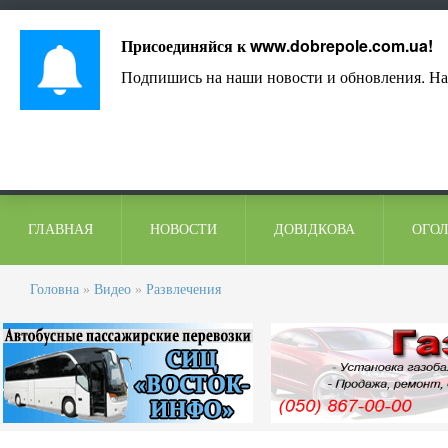
Лист адміністрації
Контакти
Коментарі
Присоединяйся к
www.dobrepole.com.ua
!
Подпишись на наши новости и обновления. На
ГЛАВНАЯ
НОВОСТИ
ДОВІДКОВА
ОГО
Головна
»
Видео
»
Развлечения