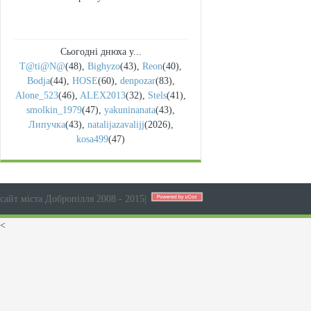
Сьогодні днюха у...
T@ti@N@
(48)
,
Bighyzo
(43)
,
Reon
(40)
,
Bodja
(44)
,
HOSE
(60)
,
denpozar
(83)
,
Alone_523
(46)
,
ALEX2013
(32)
,
Stels
(41)
,
smolkin_1979
(47)
,
yakuninanata
(43)
,
Липучка
(43)
,
natalijazavalijj
(2026)
,
kosa499
(47)
сайт міста Добропілля 2008 - 2015
|
<