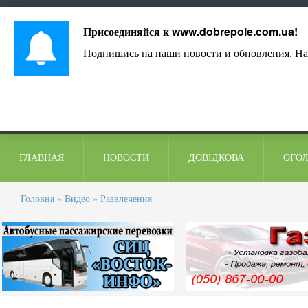
Лист адміністрації
Контакти
Коментарі
Присоединяйся к
www.dobrepole.com.ua
!
Подпишись на наши новости и обновления. На
ГЛАВНАЯ
НОВОСТИ
ДОВІДКОВА
ОГО
Головна
»
Видео
»
Развлечения