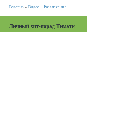
Головна
»
Видео
»
Развлечения
Личный хит-парад Тимати