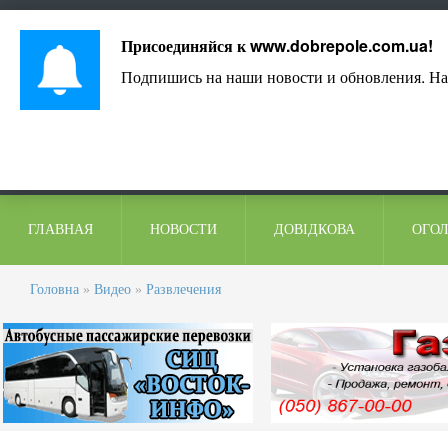
Лист адміністрації
Контакти
Коментарі
Присоединяйся к
www.dobrepole.com.ua
!
Подпишись на наши новости и обновления. На
ГЛАВНАЯ
НОВОСТИ
ДОВІДКОВА
ОГО
Головна
»
Видео
»
Развлечения