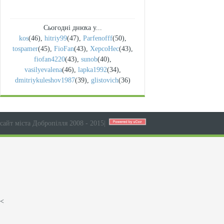
Сьогодні днюха у...
kos
(46)
,
hitriy99
(47)
,
Parfenofff
(50)
,
tospamer
(45)
,
FioFan
(43)
,
XepcoHec
(43)
,
fiofan4220
(43)
,
sunob
(40)
,
vasilyevalena
(46)
,
lapka1992
(34)
,
dmitriykuleshov1987
(39)
,
glistovich
(36)
сайт міста Добропілля 2008 - 2015
|
<