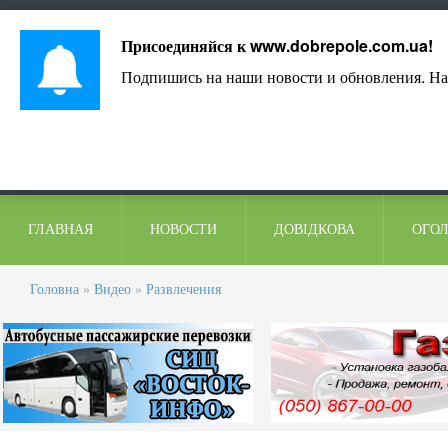
Лист адміністрації
Контакти
Коментарі
Присоединяйся к
www.dobrepole.com.ua
!
Подпишись на наши новости и обновления. На
ГЛАВНАЯ
НОВОСТИ
ДОВІДКОВА
ОГО
Головна
»
Видео
»
Развлечения