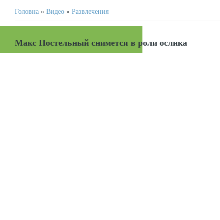
Головна
»
Видео
»
Развлечения
Макс Постельный снимется в роли ослика