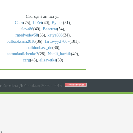
Сьогодні днюха у...
Сват
(75)
,
LiZet
(40)
,
Bymer
(51)
,
slava86
(40)
,
Валента
(54)
,
rmedvedev58
(36)
,
katya608
(34)
,
bulbaoksana2010
(36)
,
fartovyy27667
(101)
,
maildonbass_dn
(36)
,
antondanilchenko3
(28)
,
Natali_hachik
(49)
,
cerg
(43)
,
elizavetka
(30)
сайт міста Добропілля 2008 - 2015
|
<