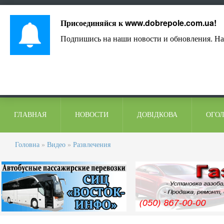
Лист адміністрації
Контакти
Коментарі
Присоединяйся к
www.dobrepole.com.ua
!
Подпишись на наши новости и обновления. На
ГЛАВНАЯ
НОВОСТИ
ДОВІДКОВА
ОГО
Головна
»
Видео
»
Развлечения