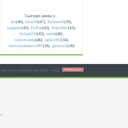
Сьогодні днюха у...
kos
(46)
,
hitriy99
(47)
,
Parfenofff
(50)
,
tospamer
(45)
,
FioFan
(43)
,
XepcoHec
(43)
,
fiofan4220
(43)
,
sunob
(40)
,
vasilyevalena
(46)
,
lapka1992
(34)
,
dmitriykuleshov1987
(39)
,
glistovich
(36)
сайт міста Добропілля 2008 - 2015
|
<