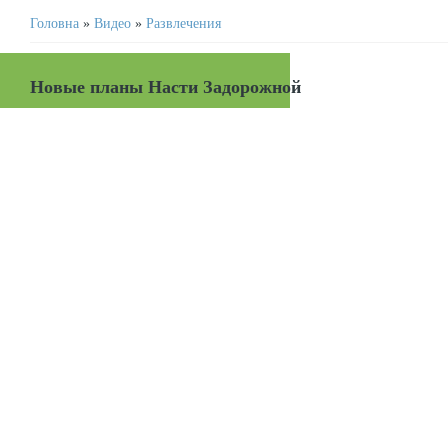
Головна
»
Видео
»
Развлечения
Новые планы Насти Задорожной