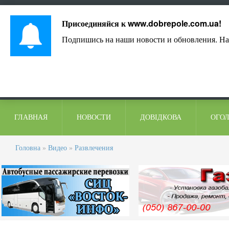
Лист адміністрації
Контакти
Коментарі
Присоединяйся к
www.dobrepole.com.ua
!
Подпишись на наши новости и обновления. На
ГЛАВНАЯ
НОВОСТИ
ДОВІДКОВА
ОГО
Головна
»
Видео
»
Развлечения