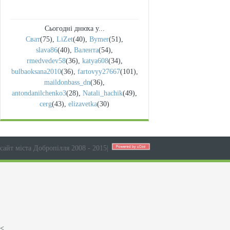
Сьогодні днюха у...
Сват
(75)
,
LiZet
(40)
,
Bymer
(51)
,
slava86
(40)
,
Валента
(54)
,
rmedvedev58
(36)
,
katya608
(34)
,
bulbaoksana2010
(36)
,
fartovyy27667
(101)
,
maildonbass_dn
(36)
,
antondanilchenko3
(28)
,
Natali_hachik
(49)
,
cerg
(43)
,
elizavetka
(30)
сайт міста Добропілля 2008 - 2015
|
<