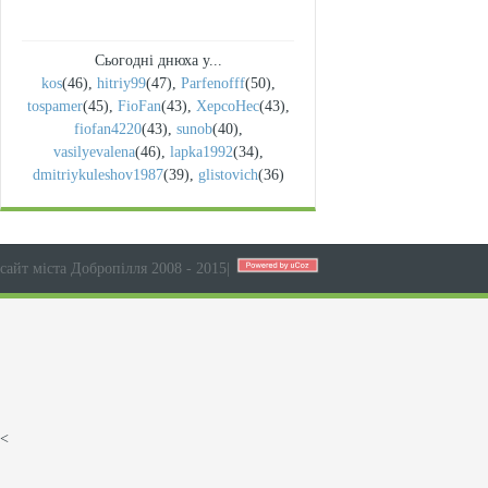
Сьогодні днюха у...
kos
(46)
,
hitriy99
(47)
,
Parfenofff
(50)
,
tospamer
(45)
,
FioFan
(43)
,
XepcoHec
(43)
,
fiofan4220
(43)
,
sunob
(40)
,
vasilyevalena
(46)
,
lapka1992
(34)
,
dmitriykuleshov1987
(39)
,
glistovich
(36)
сайт міста Добропілля 2008 - 2015
|
<