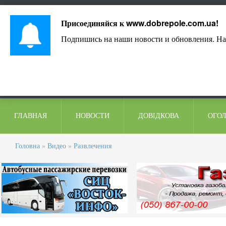
Лист адміністрації
Контакти
Коментарі
Присоединяйся к
www.dobrepole.com.ua
!
Подпишись на наши новости и обновления. На
ГЛАВНАЯ
НОВОСТИ
ДОВІДКОВА
ОГО
Головна
»
Видео
»
Развлечения