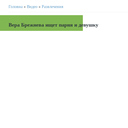
Головна
»
Видео
»
Развлечения
Вера Брежнева ищет парня и девушку