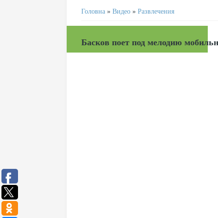
Головна
»
Видео
»
Развлечения
Басков поет под мелодию мобиль