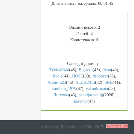
Длительность материала
: 00:01:45
СТАТИСТИКА
Онлайн всього:
2
Гостей:
2
Користувачів:
0
Сьогодні днюха у...
T@ti@N@
(48)
,
Bighyzo
(43)
,
Reon
(40)
,
Bodja
(44)
,
HOSE
(60)
,
denpozar
(83)
,
Alone_523
(46)
,
ALEX2013
(32)
,
Stels
(41)
,
smolkin_1979
(47)
,
yakuninanata
(43)
,
Липучка
(43)
,
natalijazavalijj
(2026)
,
kosa499
(47)
сайт міста Добропілля 2008 - 2015
|