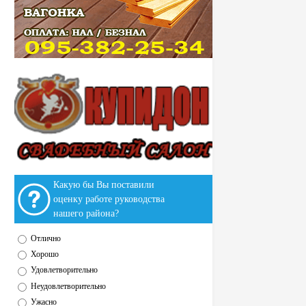
Какую бы Вы поставили
оценку работе руководства
нашего района?
Отлично
Хорошо
Удовлетворительно
Неудовлетворительно
Ужасно