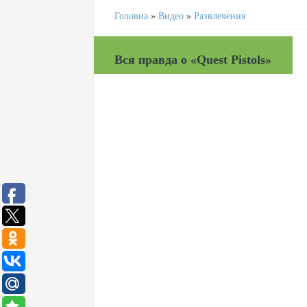
Головна
»
Видео
»
Развлечения
Вся правда о «Quest Pistols»