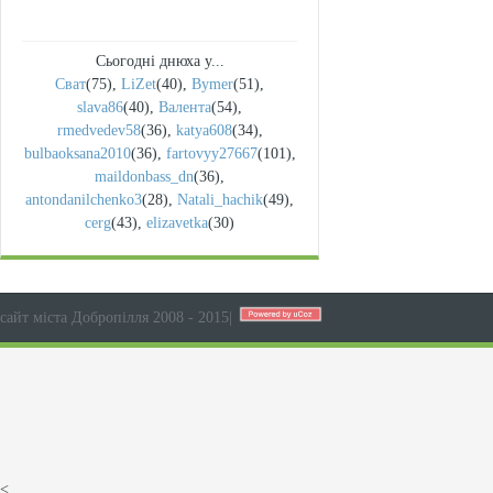
Сьогодні днюха у...
Сват
(75)
,
LiZet
(40)
,
Bymer
(51)
,
slava86
(40)
,
Валента
(54)
,
rmedvedev58
(36)
,
katya608
(34)
,
bulbaoksana2010
(36)
,
fartovyy27667
(101)
,
maildonbass_dn
(36)
,
antondanilchenko3
(28)
,
Natali_hachik
(49)
,
cerg
(43)
,
elizavetka
(30)
сайт міста Добропілля 2008 - 2015
|
<