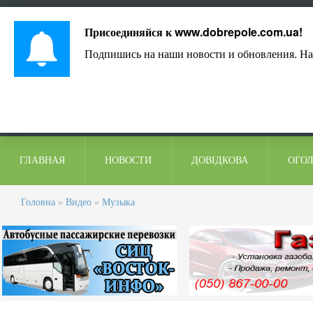
Лист адміністрації
Контакти
Коментарі
Присоединяйся к
www.dobrepole.com.ua
!
Подпишись на наши новости и обновления. На
ГЛАВНАЯ
НОВОСТИ
ДОВІДКОВА
ОГО
Головна
»
Видео
»
Музыка