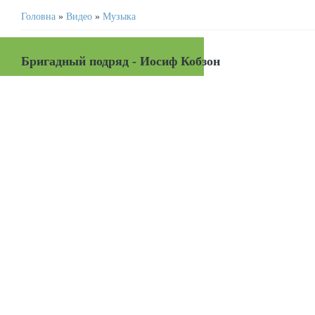
Головна
»
Видео
»
Музыка
Бригадный подряд - Иосиф Кобзон