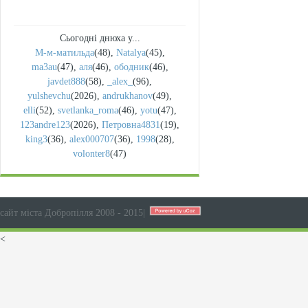
Сьогодні днюха у...
М-м-матильда
(48)
,
Natalya
(45)
,
ma3au
(47)
,
аля
(46)
,
ободник
(46)
,
javdet888
(58)
,
_alex_
(96)
,
yulshevchu
(2026)
,
andrukhanov
(49)
,
elli
(52)
,
svetlanka_roma
(46)
,
yotu
(47)
,
123andre123
(2026)
,
Петровна4831
(19)
,
king3
(36)
,
alex000707
(36)
,
1998
(28)
,
volonter8
(47)
сайт міста Добропілля 2008 - 2015
|
<