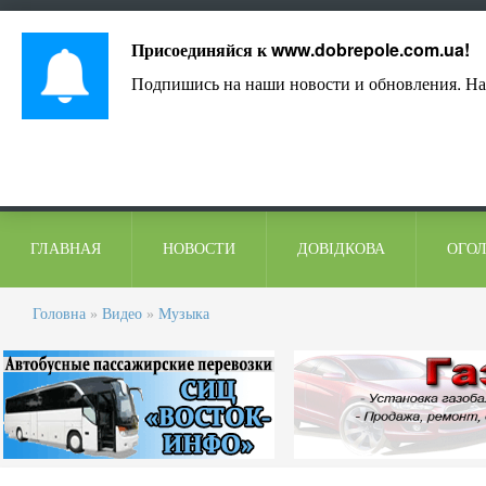
Лист адміністрації
Контакти
Коментарі
Присоединяйся к
www.dobrepole.com.ua
!
Подпишись на наши новости и обновления. На
ГЛАВНАЯ
НОВОСТИ
ДОВІДКОВА
ОГО
Головна
»
Видео
»
Музыка