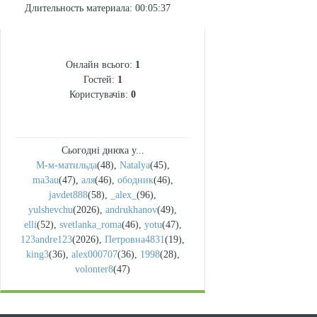
Длительность материала
: 00:05:37
СТАТИСТИКА
Онлайн всього:
1
Гостей:
1
Користувачів:
0
Сьогодні днюха у...
М-м-матильда
(48)
,
Natalya
(45)
,
ma3au
(47)
,
аля
(46)
,
ободник
(46)
,
javdet888
(58)
,
_alex_
(96)
,
yulshevchu
(2026)
,
andrukhanov
(49)
,
elli
(52)
,
svetlanka_roma
(46)
,
yotu
(47)
,
123andre123
(2026)
,
Петровна4831
(19)
,
king3
(36)
,
alex000707
(36)
,
1998
(28)
,
volonter8
(47)