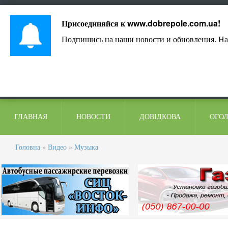
Лист адміністрації
Контакти
Коментарі
Присоединяйся к
www.dobrepole.com.ua
!
Подпишись на наши новости и обновления. На
ГЛАВНАЯ
НОВОСТИ
ДОВІДКОВА
ОГО
Головна
»
Видео
»
Музыка