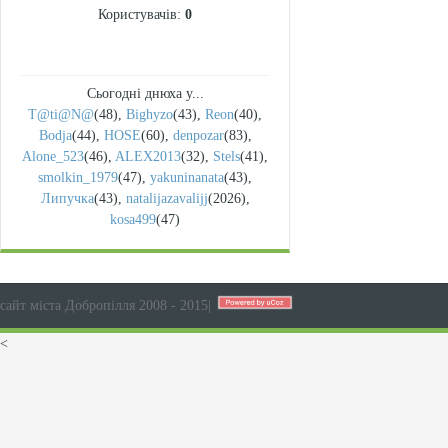
Користувачів:
0
Сьогодні днюха у...
T@ti@N@
(48)
,
Bighyzo
(43)
,
Reon
(40)
,
Bodja
(44)
,
HOSE
(60)
,
denpozar
(83)
,
Alone_523
(46)
,
ALEX2013
(32)
,
Stels
(41)
,
smolkin_1979
(47)
,
yakuninanata
(43)
,
Липучка
(43)
,
natalijazavalijj
(2026)
,
kosa499
(47)
сайт міста Добропілля 2008 - 2015
|
<