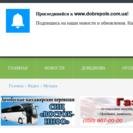
Лист адміністрації
Контакти
Коментарі
Присоединяйся к
www.dobrepole.com.ua
!
Подпишись на наши новости и обновления. На
ГЛАВНАЯ
НОВОСТИ
ДОВІДКОВА
ОГО
Головна
»
Видео
»
Музыка