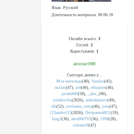
Язык
: Русский
Длительность материала
: 00:06:18
СТАТИСТИКА
Онлайн всього:
3
Гостей:
2
Користувачів:
1
alexroar1988
Сьогодні днюха у...
М-м-матильда
(48)
,
Natalya
(45)
,
ma3au
(47)
,
аля
(46)
,
ободник
(46)
,
javdet888
(58)
,
_alex_
(96)
,
yulshevchu
(2026)
,
andrukhanov
(49)
,
elli
(52)
,
svetlanka_roma
(46)
,
yotu
(47)
,
123andre123
(2026)
,
Петровна4831
(19)
,
king3
(36)
,
alex000707
(36)
,
1998
(28)
,
volonter8
(47)