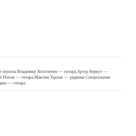
ки группы:Владимир Холстинин — гитара;Артур Беркут —
ей Попов — гитара;Максим Удалов — ударные.Специальные
рин — гитара.