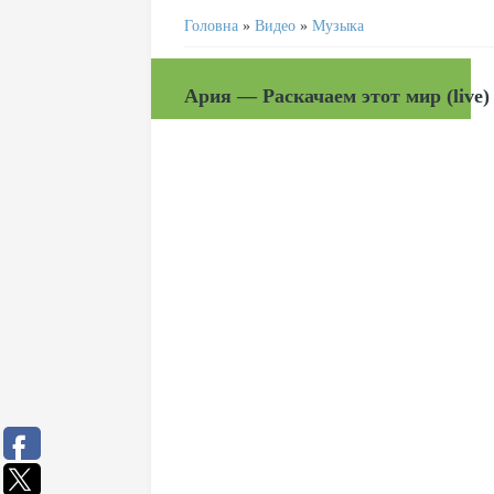
Головна
»
Видео
»
Музыка
Ария — Раскачаем этот мир (live)