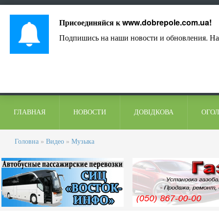
Лист адміністрації
Контакти
Коментарі
Присоединяйся к
www.dobrepole.com.ua
!
Подпишись на наши новости и обновления. На
ГЛАВНАЯ
НОВОСТИ
ДОВІДКОВА
ОГО
Головна
»
Видео
»
Музыка