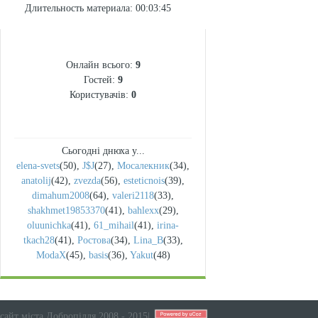
Длительность материала
: 00:03:45
СТАТИСТИКА
Онлайн всього:
9
Гостей:
9
Користувачів:
0
Сьогодні днюха у...
elena-svets
(50)
,
J$J
(27)
,
Мосалекник
(34)
,
anatolij
(42)
,
zvezda
(56)
,
esteticnois
(39)
,
dimahum2008
(64)
,
valeri2118
(33)
,
shakhmet19853370
(41)
,
bahlexx
(29)
,
oluunichka
(41)
,
61_mihail
(41)
,
irina-
tkach28
(41)
,
Ростова
(34)
,
Lina_B
(33)
,
ModaX
(45)
,
basis
(36)
,
Yakut
(48)
сайт міста Добропілля 2008 - 2015
|