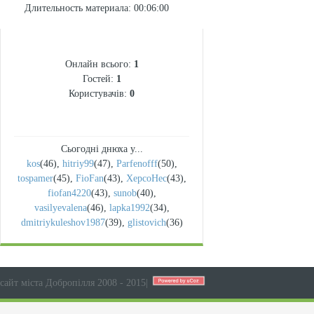
Длительность материала
: 00:06:00
СТАТИСТИКА
Онлайн всього:
1
Гостей:
1
Користувачів:
0
Сьогодні днюха у...
kos
(46)
,
hitriy99
(47)
,
Parfenofff
(50)
,
tospamer
(45)
,
FioFan
(43)
,
XepcoHec
(43)
,
fiofan4220
(43)
,
sunob
(40)
,
vasilyevalena
(46)
,
lapka1992
(34)
,
dmitriykuleshov1987
(39)
,
glistovich
(36)
сайт міста Добропілля 2008 - 2015
|