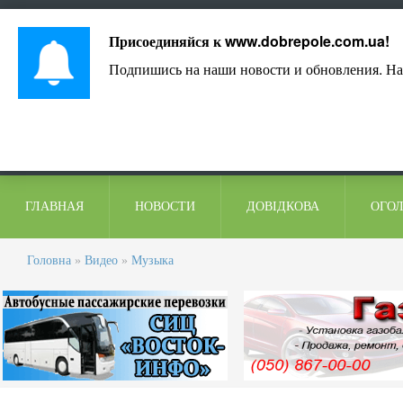
Лист адміністрації
Контакти
Коментарі
Присоединяйся к
www.dobrepole.com.ua
!
Подпишись на наши новости и обновления. На
ГЛАВНАЯ
НОВОСТИ
ДОВІДКОВА
ОГО
Головна
»
Видео
»
Музыка