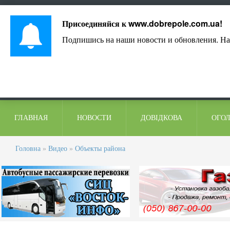
Лист адміністрації
Контакти
Коментарі
Присоединяйся к
www.dobrepole.com.ua
!
Подпишись на наши новости и обновления. На
ГЛАВНАЯ
НОВОСТИ
ДОВІДКОВА
ОГО
Головна
»
Видео
»
Объекты района