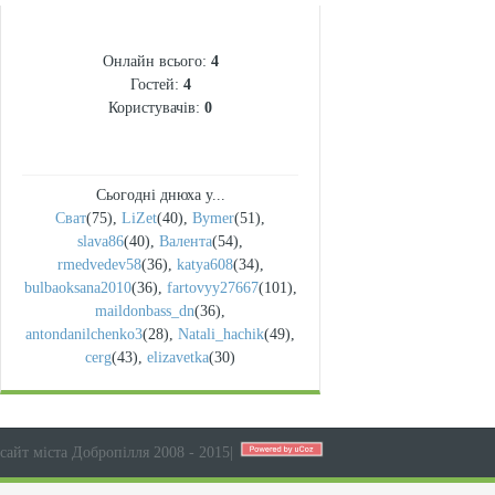
СТАТИСТИКА
Онлайн всього:
4
Гостей:
4
Користувачів:
0
Сьогодні днюха у...
Сват
(75)
,
LiZet
(40)
,
Bymer
(51)
,
slava86
(40)
,
Валента
(54)
,
rmedvedev58
(36)
,
katya608
(34)
,
bulbaoksana2010
(36)
,
fartovyy27667
(101)
,
maildonbass_dn
(36)
,
antondanilchenko3
(28)
,
Natali_hachik
(49)
,
cerg
(43)
,
elizavetka
(30)
сайт міста Добропілля 2008 - 2015
|