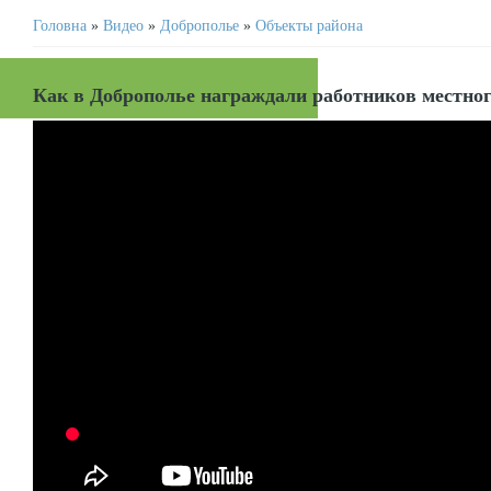
Головна
»
Видео
»
Доброполье
»
Объекты района
Как в Доброполье награждали работников местно