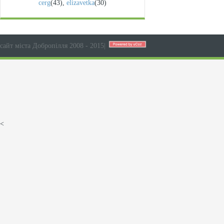
cerg
(43)
,
elizavetka
(30)
сайт міста Добропілля 2008 - 2015
|
<