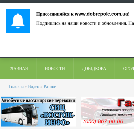
Лист адміністрації
Контакти
Коментарі
Присоединяйся к
www.dobrepole.com.ua
!
Подпишись на наши новости и обновления. На
ГЛАВНАЯ
НОВОСТИ
ДОВІДКОВА
ОГО
Головна
»
Видео
»
Разное