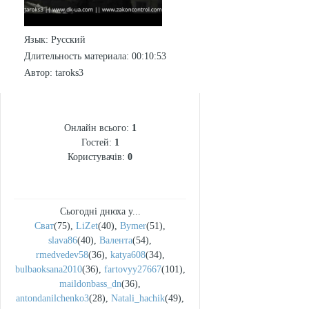
Язык
: Русский
Длительность материала
: 00:10:53
Автор
: taroks3
СТАТИСТИКА
Онлайн всього:
1
Гостей:
1
Користувачів:
0
Сьогодні днюха у...
Сват
(75)
,
LiZet
(40)
,
Bymer
(51)
,
slava86
(40)
,
Валента
(54)
,
rmedvedev58
(36)
,
katya608
(34)
,
bulbaoksana2010
(36)
,
fartovyy27667
(101)
,
maildonbass_dn
(36)
,
antondanilchenko3
(28)
,
Natali_hachik
(49)
,