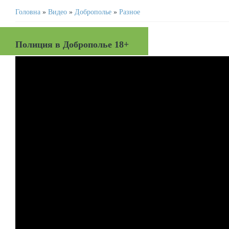
Головна
»
Видео
»
Доброполье
»
Разное
Полиция в Доброполье 18+