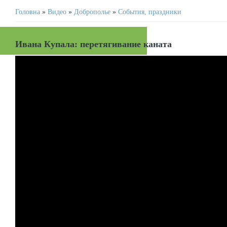
Головна
»
Видео
»
Доброполье
»
События, праздники
Ивана Купала: перетягивание каната