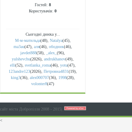
Гостей:
8
Користувачів:
0
Сьогодні днюха у...
М-м-матильда
(48)
,
Natalya
(45)
,
ma3au
(47)
,
аля
(46)
,
ободник
(46)
,
javdet888
(58)
,
_alex_
(96)
,
yulshevchu
(2026)
,
andrukhanov
(49)
,
elli
(52)
,
svetlanka_roma
(46)
,
yotu
(47)
,
123andre123
(2026)
,
Петровна4831
(19)
,
king3
(36)
,
alex000707
(36)
,
1998
(28)
,
volonter8
(47)
сайт міста Добропілля 2008 - 2015
|
<