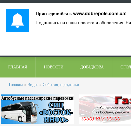
Лист адміністрації
Контакти
Коментарі
Присоединяйся к
www.dobrepole.com.ua
!
Подпишись на наши новости и обновления. На
ГЛАВНАЯ
НОВОСТИ
ДОВІДКОВА
ОГО
Головна
»
Видео
»
События, праздники