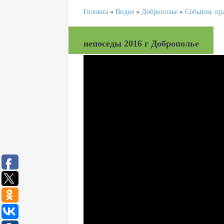
Головна
»
Видео
»
Доброполье
»
События, пр
непоседы 2016 г Доброполье