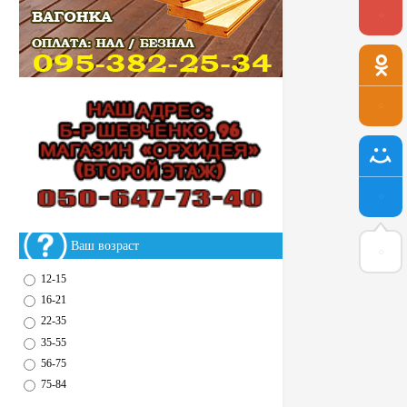
Ваш возраст
12-15
16-21
22-35
35-55
56-75
75-84