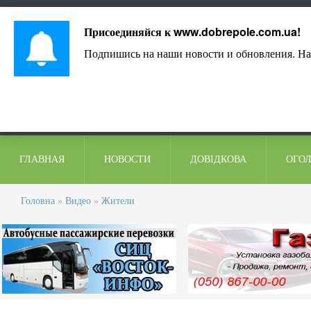
Лист адміністрації
Контакти
Коментарі
Присоединяйся к
www.dobrepole.com.ua
!
Подпишись на наши новости и обновления. На
ГЛАВНАЯ
НОВОСТИ
ДОВІДКОВА
ОГО
Головна
»
Видео
»
Жители