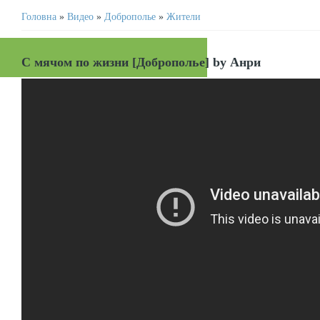
Головна
»
Видео
»
Доброполье
»
Жители
С мячом по жизни [Доброполье] by Анри