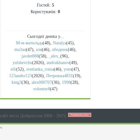
Гостей:
5
Користувачів:
0
Сьогодні днюха у...
М-м-матильда
(48)
,
Natalya
(45)
,
ma3au
(47)
,
аля
(46)
,
ободник
(46)
,
javdet888
(58)
,
_alex_
(96)
,
yulshevchu
(2026)
,
andrukhanov
(49)
,
elli
(52)
,
svetlanka_roma
(46)
,
yotu
(47)
,
123andre123
(2026)
,
Петровна4831
(19)
,
king3
(36)
,
alex000707
(36)
,
1998
(28)
,
volonter8
(47)
сайт міста Добропілля 2008 - 2015
|
<