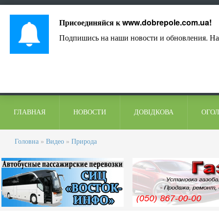
Лист адміністрації
Контакти
Коментарі
Присоединяйся к
www.dobrepole.com.ua
!
Подпишись на наши новости и обновления. На
ГЛАВНАЯ
НОВОСТИ
ДОВІДКОВА
ОГО
Головна
»
Видео
»
Природа