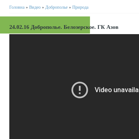
Головна
»
Видео
»
Доброполье
»
Природа
24.02.16 Доброполье. Белозерское. ГК Азов