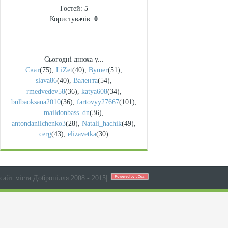
Гостей:
5
Користувачів:
0
Сьогодні днюха у...
Сват
(75)
,
LiZet
(40)
,
Bymer
(51)
,
slava86
(40)
,
Валента
(54)
,
rmedvedev58
(36)
,
katya608
(34)
,
bulbaoksana2010
(36)
,
fartovyy27667
(101)
,
maildonbass_dn
(36)
,
antondanilchenko3
(28)
,
Natali_hachik
(49)
,
cerg
(43)
,
elizavetka
(30)
сайт міста Добропілля 2008 - 2015
|