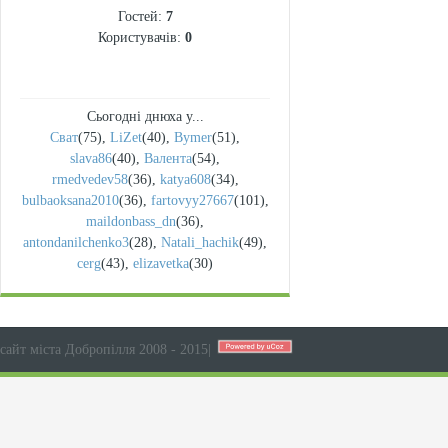
Гостей:
7
Користувачів:
0
Сьогодні днюха у...
Сват
(75)
,
LiZet
(40)
,
Bymer
(51)
,
slava86
(40)
,
Валента
(54)
,
rmedvedev58
(36)
,
katya608
(34)
,
bulbaoksana2010
(36)
,
fartovyy27667
(101)
,
maildonbass_dn
(36)
,
antondanilchenko3
(28)
,
Natali_hachik
(49)
,
cerg
(43)
,
elizavetka
(30)
сайт міста Добропілля 2008 - 2015
|