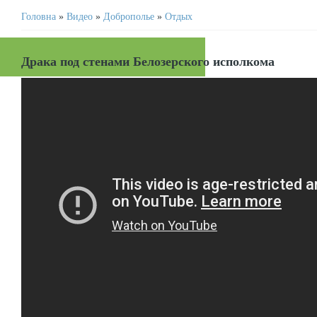
Головна
»
Видео
»
Доброполье
»
Отдых
Драка под стенами Белозерского исполкома