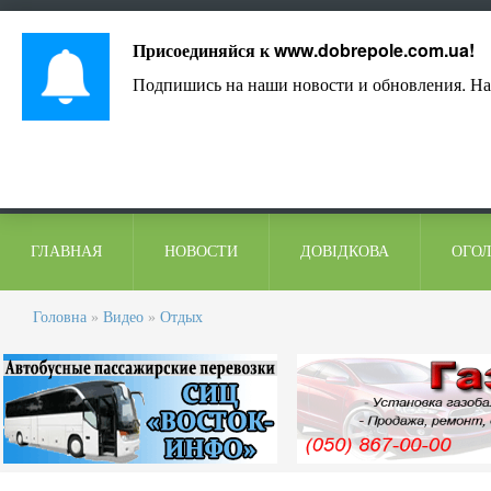
Лист адміністрації
Контакти
Коментарі
Присоединяйся к
www.dobrepole.com.ua
!
Подпишись на наши новости и обновления. На
ГЛАВНАЯ
НОВОСТИ
ДОВІДКОВА
ОГО
Головна
»
Видео
»
Отдых